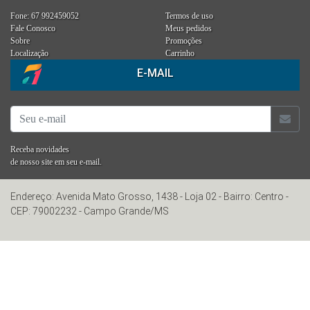
Fone: 67 992459052
Termos de uso
Fale Conosco
Meus pedidos
Sobre
Promoções
Localização
Carrinho
E-MAIL
Receba novidades
de nosso site em seu e-mail.
Endereço: Avenida Mato Grosso, 1438 - Loja 02 - Bairro: Centro -
CEP: 79002232 - Campo Grande/MS