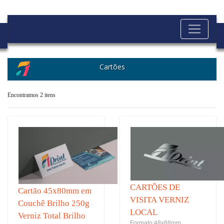
Cartões
Encontramos 2 itens
CARTÕES DE
Cartão 45x80mm em
VISITA VERNIZ
Couchê Brilho 250g
LOCAL
Verniz Total Brilho
Formato:48x88mm